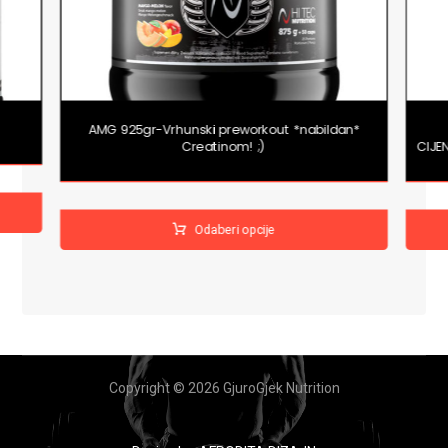
AMG 925gr-Vrhunski preworkout *nabildan*
Creatinom! ;)
CIJE
Odaberi opcije
Copyright © 2026 GjuroGjek Nutrition