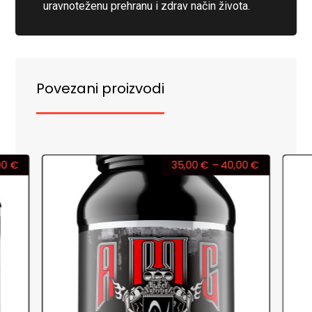
uravnoteženu prehranu i zdrav način života.
Povezani proizvodi
00
€
35,00
€
–
40,00
€