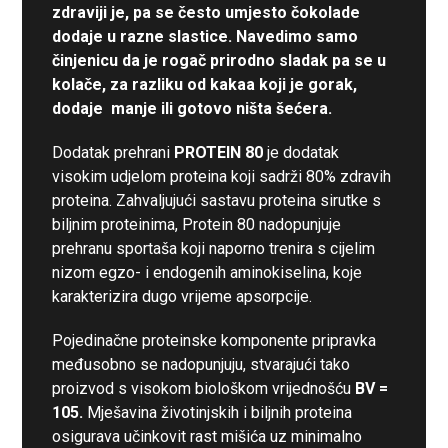
zdraviji je, pa se često umjesto čokolade
dodaje u razne slastice. Navedimo samo
činjenicu da je rogač prirodno sladak pa se u
kolače, za razliku od kakaa koji je gorak,
dodaje manje ili gotovo ništa šećera.
Dodatak prehrani
PROTEIN 80
je dodatak
visokim udjelom proteina koji sadrži 80% zdravih
proteina. Zahvaljujući sastavu proteina sirutke s
biljnim proteinima, Protein 80 nadopunjuje
prehranu sportaša koji naporno trenira s cijelim
nizom egzo- i endogenih aminokiselina, koje
karakterizira dugo vrijeme apsorpcije.
Pojedinačne proteinske komponente pripravka
međusobno se nadopunjuju, stvarajući tako
proizvod s visokom biološkom vrijednošću
BV =
105.
Mješavina životinjskih i biljnih proteina
osigurava učinkovit rast mišića uz minimalno