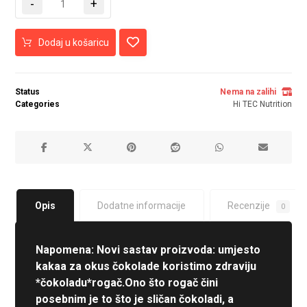
-
+
Dodaj u košaricu
Status
Nema na zalihi
Categories
Hi TEC Nutrition
Opis
Dodatne informacije
Recenzije
0
Napomena: Novi sastav proizvoda: umjesto
kakaa za okus čokolade koristimo zdraviju
*čokoladu*rogač.Ono što rogač čini
posebnim je to što je sličan čokoladi, a