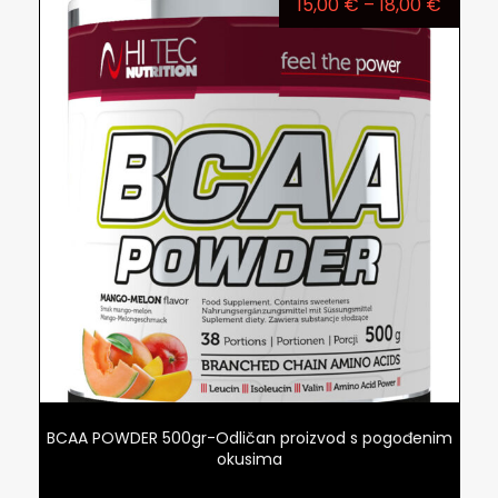
15,00
€
–
18,00
€
BCAA POWDER 500gr-Odličan proizvod s pogođenim
okusima