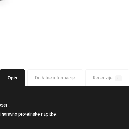
Opis
Dodatne informacije
Recenzije
0
ser .
 naravno proteinske napitke.