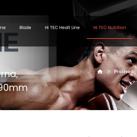
me
Blade
Hi TEC Healt Line
Hi TEC Nutrition
rna,
Proizvodi
)490mm