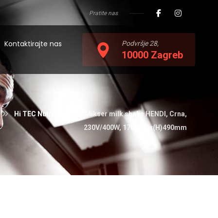
Pratite nas
Kontaktirajte nas
Podvršje 28,
10000 Zagreb
Hi TEC Nutrition
Mikser milk shake HENDI, Crna,
230V/400W, 170x196x(H)490mm