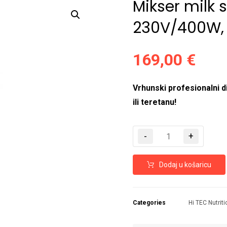
Mikser milk 
Enlarge the image
230V/400W,
169,00
€
Vrhunski profesionalni d
ili teretanu!
-
+
Dodaj u košaricu
Categories
Hi TEC Nutriti