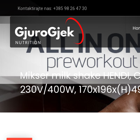
Kontaktirajte nas: +385 98 26 47 30
Ho
Mikser milk shake HENDI, C
230V/400W, 170x196x(H